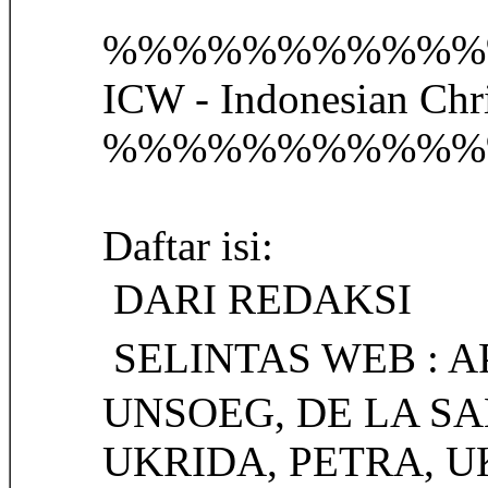
%%%%%%%%%%%
ICW - Indonesian Chr
%%%%%%%%%%%
Daftar isi:
 DARI REDAKSI
 SELINTAS WEB : A
UNSOEG, DE LA SA
UKRIDA, PETRA, 