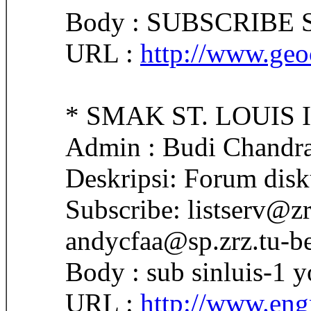
Body : SUBSCRIBE
URL :
http://www.geo
* SMAK ST. LOUIS I
Admin : Budi Chandr
Deskripsi: Forum dis
Subscribe: listserv@zr
andycfaa@sp.zrz.tu-be
Body : sub sinluis-1 
URL :
http://www.engr