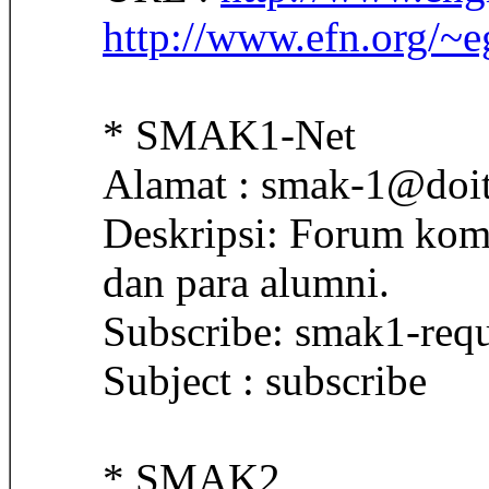
http://www.efn.org/~e
* SMAK1-Net
Alamat : smak-1@doit
Deskripsi: Forum ko
dan para alumni.
Subscribe: smak1-req
Subject : subscribe
* SMAK2