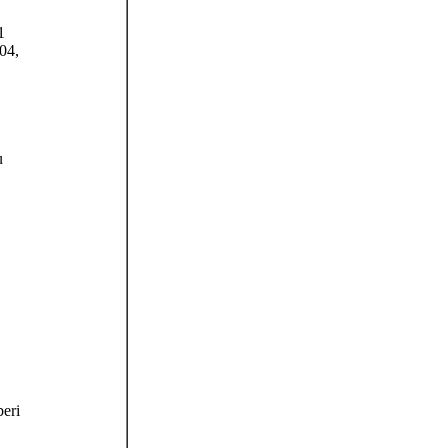
1
04,
u
eri