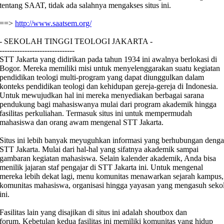
tentang SAAT, tidak ada salahnya mengakses situs ini.
==>
http://www.saatsem.org/
- SEKOLAH TINGGI TEOLOGI JAKARTA -
------------------------------
STT Jakarta yang didirikan pada tahun 1934 ini awalnya berlokasi di
Bogor. Mereka memiliki misi untuk menyelenggarakan suatu kegiatan
pendidikan teologi multi-program yang dapat diunggulkan dalam
konteks pendidikan teologi dan kehidupan gereja-gereja di Indonesia.
Untuk mewujudkan hal ini mereka menyediakan berbagai sarana
pendukung bagi mahasiswanya mulai dari program akademik hingga
fasilitas perkuliahan. Termasuk situs ini untuk mempermudah
mahasiswa dan orang awam mengenal STT Jakarta.
Situs ini lebih banyak meyuguhkan informasi yang berhubungan deng
STT Jakarta. Mulai dari hal-hal yang sifatnya akademik sampai
gambaran kegiatan mahasiswa. Selain kalender akademik, Anda bisa
menilik jajaran staf pengajar di STT Jakarta ini. Untuk mengenal
mereka lebih dekat lagi, menu komunitas menawarkan sejarah kampus,
komunitas mahasiswa, organisasi hingga yayasan yang mengasuh seko
ini.
Fasilitas lain yang disajikan di situs ini adalah shoutbox dan
forum. Kebetulan kedua fasilitas ini memiliki komunitas yang hidup