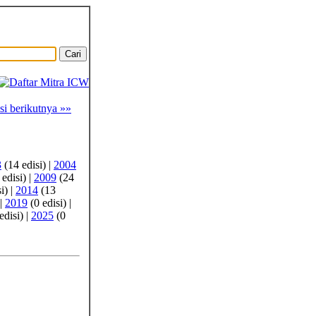
si berikutnya »»
3
(14 edisi) |
2004
edisi) |
2009
(24
i) |
2014
(13
 |
2019
(0 edisi) |
edisi) |
2025
(0