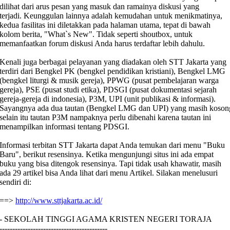
dilihat dari arus pesan yang masuk dan ramainya diskusi yang
terjadi. Keunggulan lainnya adalah kemudahan untuk menikmatinya,
kedua fasilitas ini diletakkan pada halaman utama, tepat di bawah
kolom berita, "What`s New". Tidak seperti shoutbox, untuk
memanfaatkan forum diskusi Anda harus terdaftar lebih dahulu.
Kenali juga berbagai pelayanan yang diadakan oleh STT Jakarta yang
terdiri dari Bengkel PK (bengkel pendidikan kristiani), Bengkel LMG
(bengkel liturgi & musik gereja), PPWG (pusat pembelajaran warga
gereja), PSE (pusat studi etika), PDSGI (pusat dokumentasi sejarah
gereja-gereja di indonesia), P3M, UPI (unit publikasi & informasi).
Sayangnya ada dua tautan (Bengkel LMG dan UPI) yang masih koson
selain itu tautan P3M nampaknya perlu dibenahi karena tautan ini
menampilkan informasi tentang PDSGI.
Informasi terbitan STT Jakarta dapat Anda temukan dari menu "Buku
Baru", berikut resensinya. Ketika mengunjungi situs ini ada empat
buku yang bisa ditengok resensinya. Tapi tidak usah khawatir, masih
ada 29 artikel bisa Anda lihat dari menu Artikel. Silakan menelusuri
sendiri di:
==>
http://www.sttjakarta.ac.id/
- SEKOLAH TINGGI AGAMA KRISTEN NEGERI TORAJA
------------------------------------------