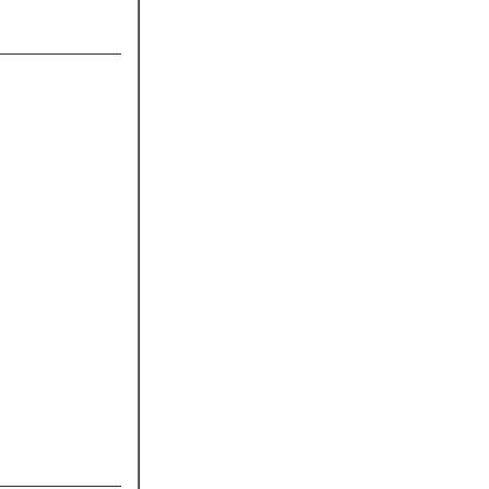
______________
______________