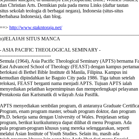
dan Christian Arts. Demikian pula pada menu Links (daftar tautan
situs sekolah teologia di berbagai negara), Indonesia (situs-situs
berbahasa Indonesia), dan blog.
==>
http://www.stakntoraja.net/
________________________________________________________
o)JELAJAH SITUS MANCA
- ASIA PACIFIC THEOLOGICAL SEMINARY -
---------------------------------
Semula (1964), Asia Pacific Theological Seminary (APTS) bernama F
East Advanced School of Theology (FEAST) dengan kampus pertama
berlokasi di Bethel Bible Institute di Manila, Filipina. Kampus ini
kemudian dipindahkan ke Baguio City pada 1986. Tiga tahun setelah
relokasi, FEAST berganti nama menjadi APTS. Tujuan APTS ialah
menyediakan pelatihan kepemimpinan dan memperlengkapi pelayanan
Pentakosta dan Karismatik di wilayah Asia Pasifik.
APTS menyediakan sembilan program, di antaranya Graduate Certifica
Program, enam program master, sebuah program doktor, dan program
Ph.D. bekerja sama dengan University of Wales. Penjelasan setiap
program, berikut kurikulumnya dapat dilihat di menu Program. Ada
pula program-program khusus yang mereka selenggarakan, seperti
melalui Asian Institute of Youth Studies. Selain itu, masih ada