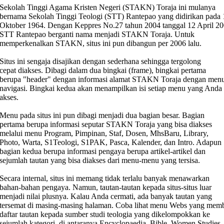
Sekolah Tinggi Agama Kristen Negeri (STAKN) Toraja ini mulanya
bernama Sekolah Tinggi Teologi (STT) Rantepao yang didirikan pada 
Oktober 1964. Dengan Keppres No.27 tahun 2004 tanggal 12 April 20
STT Rantepao berganti nama menjadi STAKN Toraja. Untuk
memperkenalkan STAKN, situs ini pun dibangun per 2006 lalu.
Situs ini sengaja disajikan dengan sederhana sehingga tergolong
cepat diakses. Dibagi dalam dua bingkai (frame), bingkai pertama
berupa "header" dengan informasi alamat STAKN Toraja dengan men
navigasi. Bingkai kedua akan menampilkan isi setiap menu yang Anda
akses.
Menu pada situs ini pun dibagi menjadi dua bagian besar. Bagian
pertama berupa informasi seputar STAKN Toraja yang bisa diakses
melalui menu Program, Pimpinan, Staf, Dosen, MhsBaru, Library,
Photo, Warta, S1Teologi, S1PAK, Pasca, Kalender, dan Intro. Adapun
bagian kedua berupa informasi pengaya berupa artikel-artikel dan
sejumlah tautan yang bisa diakses dari menu-menu yang tersisa.
Secara internal, situs ini memang tidak terlalu banyak menawarkan
bahan-bahan pengaya. Namun, tautan-tautan kepada situs-situs luar
menjadi nilai plusnya. Kalau Anda cermati, ada banyak tautan yang
tersemat di masing-masing halaman. Coba lihat menu Webs yang memb
daftar tautan kepada sumber studi teologia yang dikelompokkan ke
sejumlah kategori, di antaranya Encyclopaedia, Bible, Women Studies,