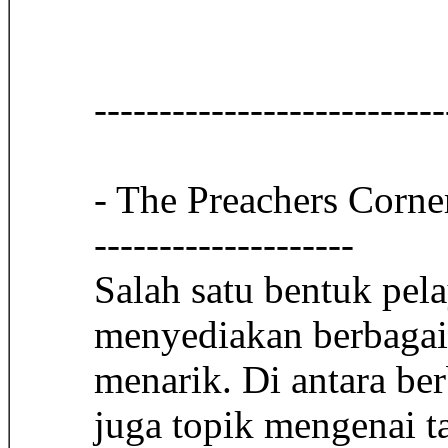
-----------------------
- The Preachers Corne
--------------------
Salah satu bentuk pela
menyediakan berbagai 
menarik. Di antara be
juga topik mengenai t