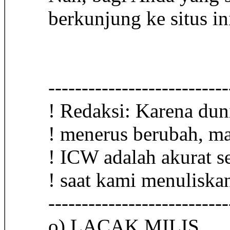
berkunjung ke situs in
---------------------------
! Redaksi: Karena duni
! menerus berubah, mak
! ICW adalah akurat s
! saat kami menuliska
---------------------------
o) LACAK MILIS