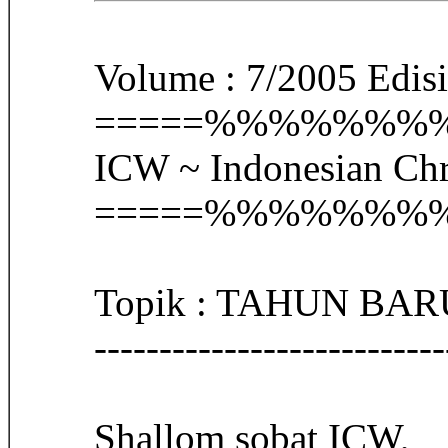
Volume : 7/2005 Edis
=====%%%%%%
ICW ~ Indonesian Ch
=====%%%%%%
Topik : TAHUN BAR
------------------------
Shallom sobat ICW,