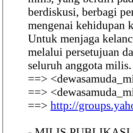
berdiskusi, berbagi p
mengenai kehidupan 
Untuk menjaga kelanca
melalui persetujuan d
seluruh anggota milis
==> <dewasamuda_min
==> <dewasamuda_min
==>
http://groups.ya
- MILIS PUBLIKASI