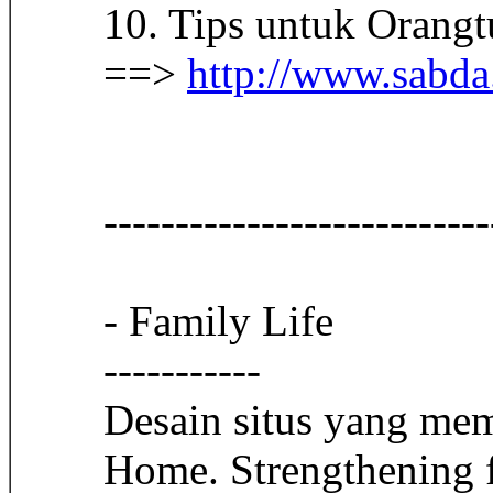
10. Tips untuk Orangt
==>
http://www.sabda
-----------------------
- Family Life
-----------
Desain situs yang mem
Home. Strengthening fa