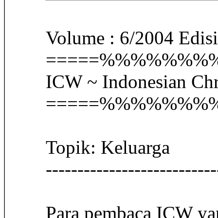
Volume : 6/2004 Edis
=====%%%%%%
ICW ~ Indonesian Ch
=====%%%%%%
Topik: Keluarga
------------------------
Para pembaca ICW yan